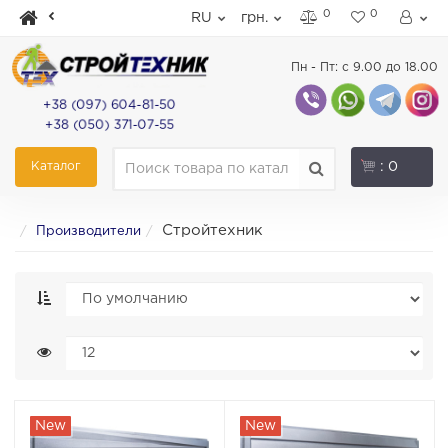
0
0
RU
грн.
Пн - Пт: с 9.00 до 18.00
+38 (097) 604-81-50
+38 (050) 371-07-55
Каталог
: 0
Стройтехник
Производители
New
New