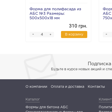
Форма для полифасада из
Форм
АБС №3 Размеры:
АБС
500х500х18 мм
750х
310 грн.
-
-
В корзину
+
Подписка
Будьте в курсе новых акций и с
О компании
Оплата и доставка
Контакты
Каталог
Клиент
Формы для бетона АБС
Полити