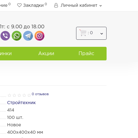
0
0
ние
Закладки
Личный кабинет
Пт: с 9.00 до 18.00
: 0
инки
Акции
Прайс
0 отзывов
Стройтехник
414
100
шт.
Новое
400х400х40 мм