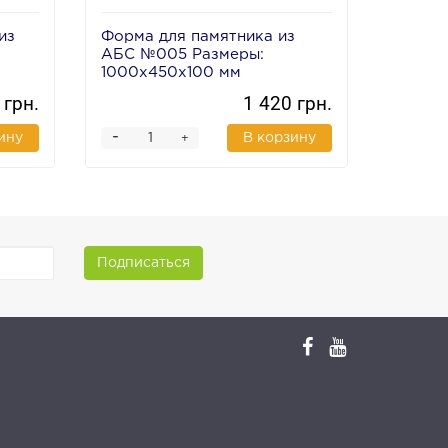
из
Форма для памятника из
Форма
АБС №005 Размеры:
Цветоч
1000х450х100 мм
Размер
 грн.
1 420 грн.
-
-
ину
В корзину
+
Подписаться