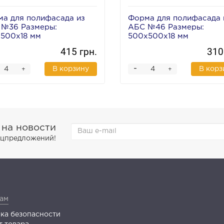
а для полифасада из
Форма для полифасада 
 №36 Размеры:
АБС №46 Размеры:
500х18 мм
500х500х18 мм
415 грн.
310
-
В корзину
В корз
+
+
 на новости
пецпредложений!
ам
ка безопасности