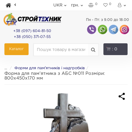
0
0
UKR
грн.
Пн - Пт: з 9.00 до 18.00
+38 (097) 604-81-50
+38 (050) 371-07-55
Каталог
: 0
...
Форми для пам'ятників і надгробків
Форма для пам'ятника з АБС №011 Розміри:
800х450х170 мм