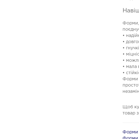
Навіщ
Форми,
поєднує
• надій
• довго
• гнучк
• міцні
• можл
• мала 
• стійк
Форми 
простот
незамі
Щоб ку
товар з
Форми 
Форми 