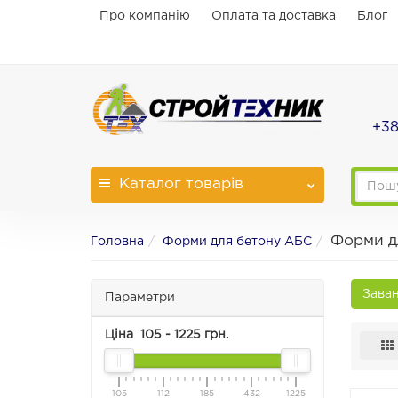
Про компанію
Оплата та доставка
Блог
+38
Каталог
товарів
Форми д
Головна
Форми для бетону АБС
Заван
Параметри
Ціна
105
-
1225
грн.
105
112
185
432
1225