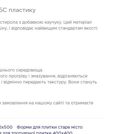
АБС пластику
стирола з добавкою каучуку. Цей матеріал
іну, і відповідає найвищим стандартам якості:
лишнього середовища.
о прогріву і змазування, відрізняються
і відмінно передають текстуру. Вони стануть
 замовлення на нашому сайті та отримаєте
00х500
Форми для плитки старе місто
 для тротуарної плитки 400х400