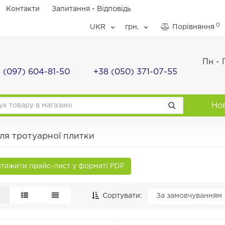
Контакти
Запитання - Вiдповiдь
0
UKR
грн.
Порівняння
Пн - 
 (097) 604-81-50
+38 (050) 371-07-55
Но
ля тротуарної плитки
тажити прайс-лист у форматі PDF
Сортувати: