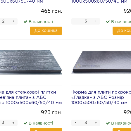
х500х60/50/40 мм
1000х500х60/50/40 мм
465 грн.
92
-
+
+
В наявності
В наявно
До кошика
До ко
а для стежкової плитки
Форма для плити покроко
ев'яна плита» з АБС
«Гладка» з АБС Розмір
ір 1000х500х60/50/40 мм
1000х500х60/50/40 мм
920 грн.
92
-
+
+
В наявності
В наявно