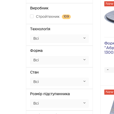
New
Виробник
Стройтехник
109
Технологія
Всі
Форм
"Абр
Форма
1300
Всі
-
Стан
Всі
New
Розмір підступенника
Всі