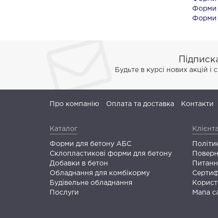
Форми 
Форми 
Підписк
Будьте в курсі нових акцій і
Про компанію
Оплата та доставка
Контакти
Каталог
Клієнт
Форми для бетону АБС
Політи
Склопластикові форми для бетону
Поверн
Добавки в бетон
Питання
Обладнання для комбікорму
Сертиф
Будівельне обладнання
Корист
Послуги
Мапа с