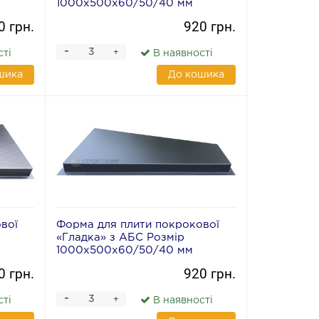
1000х500х60/50/40 мм
0 грн.
920 грн.
-
+
сті
В наявності
шика
До кошика
вої
Форма для плити покрокової
«Гладка» з АБС Розмір
1000х500х60/50/40 мм
0 грн.
920 грн.
-
+
сті
В наявності