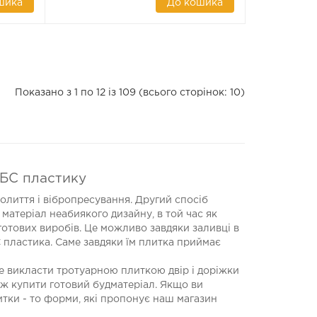
шика
До кошика
Показано з 1 по 12 із 109 (всього сторінок: 10)
АБС пластику
лиття і вібропресування. Другий спосіб
атеріал неабиякого дизайну, в той час як
 готових виробів. Це можливо завдяки заливці в
 пластика. Саме завдяки їм плитка приймає
те викласти тротуарною плиткою двір і доріжки
іж купити готовий будматеріал. Якщо ви
итки - то форми, які пропонує наш магазин