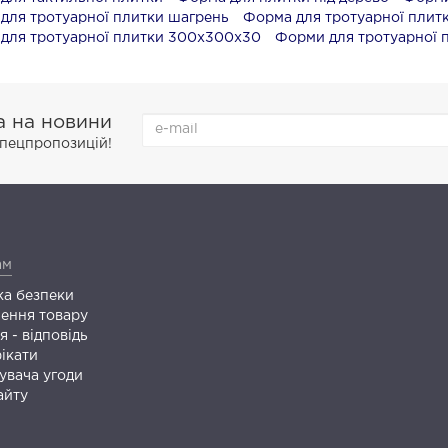
для тротуарної плитки шагрень
Форма для тротуарної плитк
для тротуарної плитки 300х300х30
Форми для тротуарної 
а на новини
 спецпропозицій!
ам
ка безпеки
ення товару
 - відповідь
ікати
увача угоди
айту