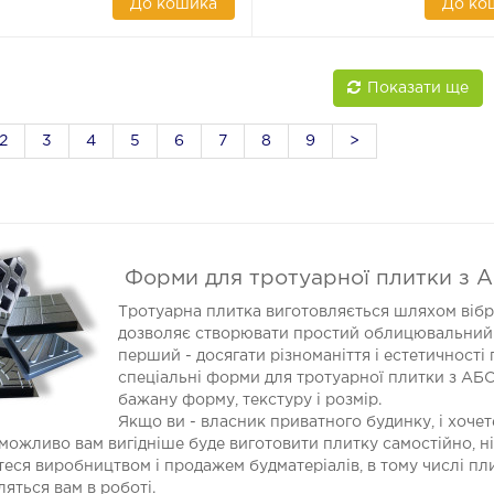
До кошика
До ко
Показати ще
2
3
4
5
6
7
8
9
>
Форми для тротуарної плитки з 
Тротуарна плитка виготовляється шляхом вібро
дозволяє створювати простий облицювальний м
перший - досягати різноманіття і естетичності
спеціальні форми для тротуарної плитки з АБС
бажану форму, текстуру і розмір.
Якщо ви - власник приватного будинку, і хоче
 можливо вам вигідніше буде виготовити плитку самостійно, н
еся виробництвом і продажем будматеріалів, в тому числі пл
яться вам в роботі.