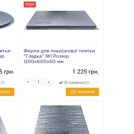
New
итки
Форма для покрокової плитки
ір
"Гладка" №1 Розмір
1200х600х60 мм
5 грн.
1 225 грн.
-
+
сті
В наявності
шика
До кошика