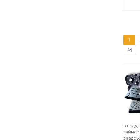
1
>|
в саду,
займаєт
знадобл