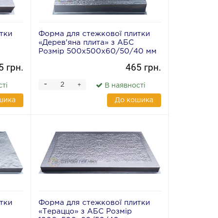
тки
Форма для стежкової плитки
«Дерев'яна плита» з АБС
Розмір 500х500х60/50/40 мм
5 грн.
465 грн.
-
+
сті
В наявності
шика
До кошика
тки
Форма для стежкової плитки
«Тераццо» з АБС Розмір