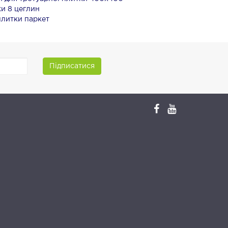
и 8 цеглин
плитки паркет
Підписатися