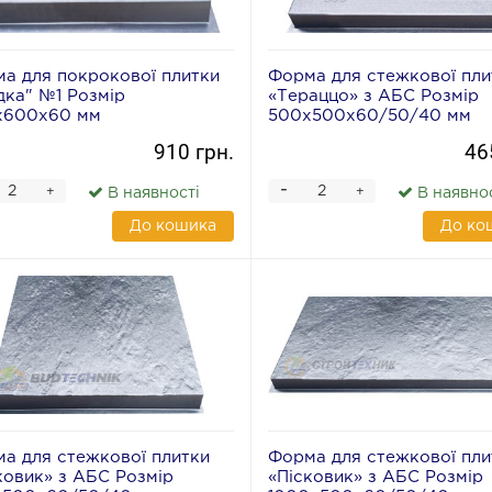
а для покрокової плитки
Форма для стежкової пли
дка" №1 Розмір
«Тераццо» з АБС Розмір
х600х60 мм
500х500х60/50/40 мм
910 грн.
46
-
+
+
В наявності
В наявно
До кошика
До ко
а для стежкової плитки
Форма для стежкової пли
ковик» з АБС Розмір
«Пісковик» з АБС Розмір