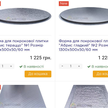
New
а для покрокової плитки
Форма для покрокової пл
ис тераццо" №1 Розмір
"Абрис гладкий" №2 Розм
х500х50/60 мм
1300х500х50/60 мм
1 225 грн.
1 22
-
+
+
В наявності
В наявно
До кошика
До ко