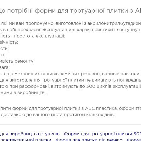
о потрібні форми для тротуарної плитки з 
 які ми вам пропонуємо, виготовлені з акрилонитрилбутадиен
 в собі прекрасні експлуатаційні характеристики і доступну ц
ність і простота експлуатації;
вічність;
ість;
сть;
ивість ремонту;
вага;
ість до механічних впливів, хімічних речовин, впливів навко
для виготовлення тротуарної плитки не вимагають попередньог
ою при расформовкі, витримують до 300 циклів експлуатації 
нними в виробництві.
пити форми для тротуарної плитки з АБС пластика, оформите
 доставкою до вашого міста протягом кількох днів.
для виробництва ступенів
Форми для тротуарної плитки 5
для тактильної плитки
Форма для плитки під дерево
Форми