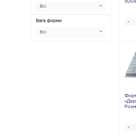
500
Всі
Вага форми
-
Всі
Форм
«Дер
Розм
-