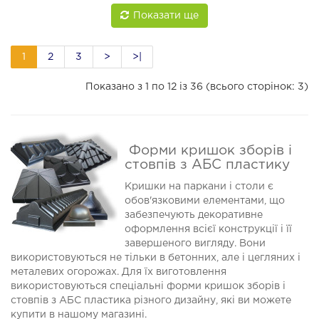
Показати ще
1
2
3
>
>|
Показано з 1 по 12 із 36 (всього сторінок: 3)
Форми кришок зборів і
стовпів з АБС пластику
Кришки на паркани і столи є
обов'язковими елементами, що
забезпечують декоративне
оформлення всієї конструкції і її
завершеного вигляду. Вони
використовуються не тільки в бетонних, але і цегляних і
металевих огорожах. Для їх виготовлення
використовуються спеціальні форми кришок зборів і
стовпів з АБС пластика різного дизайну, які ви можете
купити в нашому магазині.