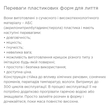
Переваги пластикових форм для лиття
Вони виготовлені з сучасного і високотехнологічного
матеріалу – АБ
С
(
акрилонитрилбутадиенстирола) пластика і мають
наступні перевагами:
• довговічність;
• міцність;
• гнучкість;
• невелика вага;
• можливість виготовлення кришок різного типу з
імітацією будь-якій поверхні;
• простота і безпека використання;
• доступна ціна.
Конструкція стійка до впливу хімічних речовин, сонячних
променів, перепадів температур, вологи. Витримує до
300 циклів експлуатації. В процесі експлуатації її не
потрібно додатково прогрівати гарячою водою або
змащувати. Просто залийте розчин в форму і
дочекайтеся, поки маса повністю висохне.