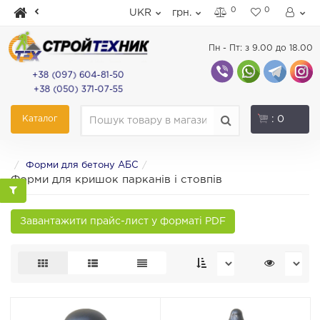
0
0
UKR
грн.
Пн - Пт: з 9.00 до 18.00
+38 (097) 604-81-50
+38 (050) 371-07-55
Каталог
: 0
Форми для бетону АБС
Форми для кришок парканів і стовпів
Завантажити прайс-лист у форматі PDF