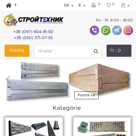
0
0
SK
€
Po - Pi: 9:00 - 18:00
+38 (097) 604-81-50
+38 (050) 371-07-55
Katalóg
: 0
Pozrite sa!
Kategórie