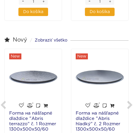
-
-
+
+
Do košíka
Do košíka
Nový
Zobraziť všetko
New
New
Forma на nášľapné
Forma на nášľapné
dlaždice "Abris
dlaždice "Abris
terrazzo" č. 1 Rozmer
hladký" č. 2 Rozmer
1300x500x50/60
1300x500x50/60