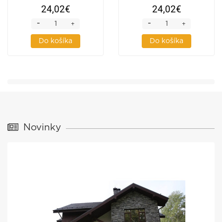
mm
mm
24,02€
24,02€
-
-
+
+
Do košíka
Do košíka
Novinky