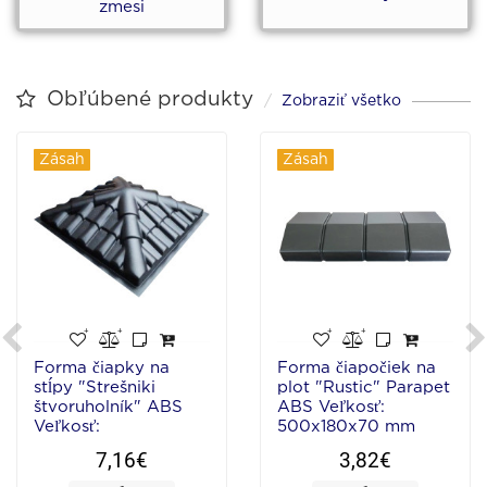
zmesi
Obľúbené produkty
Zobraziť všetko
Zásah
Zásah
Forma čiapky na
Forma čiapočiek na
stĺpy "Strešniki
plot "Rustic" Parapet
štvoruholník" ABS
ABS Veľkosť:
Veľkosť:
500x180x70 mm
340x340x100 mm
7,16€
3,82€