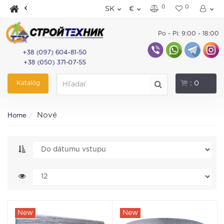
0
0
SK
€
Po - Pi: 9:00 - 18:00
+38 (097) 604-81-50
+38 (050) 371-07-55
Katalóg
: 0
Nové
Home
New
New