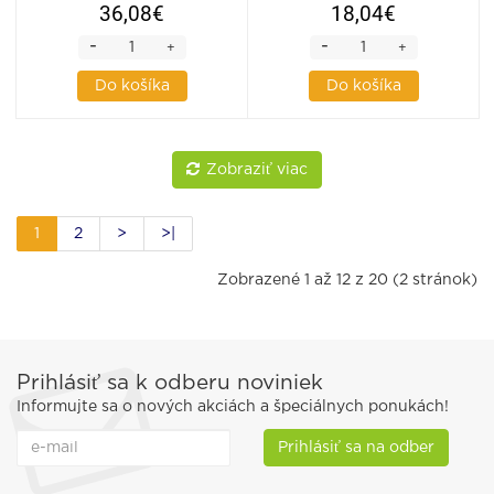
36,08€
18,04€
-
-
+
+
Do košíka
Do košíka
Zobraziť viac
1
2
>
>|
Zobrazené 1 až 12 z 20 (2 stránok)
Prihlásiť sa k odberu noviniek
Informujte sa o nových akciách a špeciálnych ponukách!
Prihlásiť sa na odber