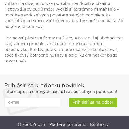
veľkosti a dizajnu. prvky potrebnej veľkosti a dizajnu.
Hotové žľaby budú môcť vydrží aj extrémne namáhanie v
podobe nepriaznivých poveternostných podmienok a
spoľahlivo presmerovať tok vody bez bez poškodenia fasád
budov a chodníkov.
Formovať plastové formy na žľaby ABS v našej obchod, dať
svoj záujem produkt v nákupnom košíku a urobte
objednávku. Predávajúci vás bude okamžite kontaktovať,
špecifikovať potrebné nuansy a po o 1-2 dni neskôr bude
tovar u vás.
Prihlásiť sa k odberu noviniek
Informujte sa o nových akciách a špeciálnych ponukách!
Prihlásiť sa na odber
O spoločnosti
Platba a doručenie
Kontakty