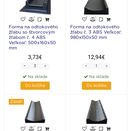
Forma na odtokového
Forma na odtokového
žľabu so štvorcovým
žľabu č. 3 ABS Veľkosť:
žľabom č. 4 ABS
980х150х50 mm
Veľkosť: 500х160х50
mm
3,73€
12,94€
-
-
+
+
Na sklade
Na sklade
Do košíka
Do košíka
Zásah