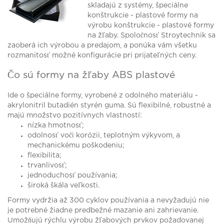
skladajú z systémy, špeciálne
konštrukcie - plastové formy na
výrobu konštrukcie - plastové formy
na žľaby. Spoločnosť Stroytechnik sa
zaoberá ich výrobou a predajom, a ponúka vám všetku
rozmanitosť možné konfigurácie pri prijateľných ceny.
Čo sú formy na žľaby ABS plastové
Ide o špeciálne formy, vyrobené z odolného materiálu -
akrylonitril butadién styrén guma. Sú flexibilné, robustné a
majú množstvo pozitívnych vlastností:
nízka hmotnosť;
odolnosť voči korózii, teplotným výkyvom, a
mechanickému poškodeniu;
flexibilita;
trvanlivosť;
jednoduchosť používania;
široká škála veľkosti.
Formy vydržia až 300 cyklov používania a nevyžadujú nie
je potrebné žiadne predbežné mazanie ani zahrievanie.
Umožňujú rýchlu výrobu žľabových prvkov požadovanej