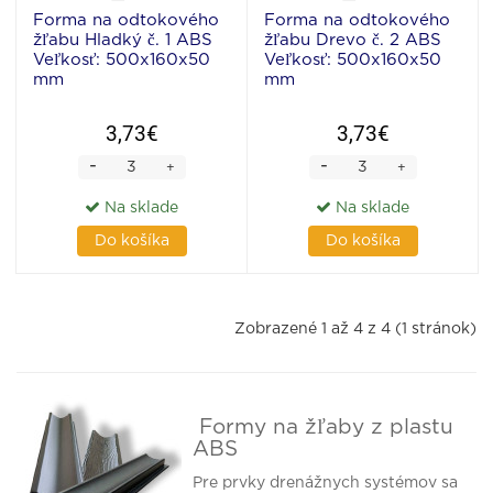
Forma na odtokového
Forma na odtokového
žľabu Hladký č. 1 ABS
žľabu Drevo č. 2 ABS
Veľkosť: 500х160х50
Veľkosť: 500х160х50
mm
mm
3,73€
3,73€
-
-
+
+
Na sklade
Na sklade
Do košíka
Do košíka
Zobrazené 1 až 4 z 4 (1 stránok)
Formy na žľaby z plastu
ABS
Pre prvky drenážnych systémov sa