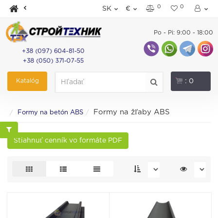
0
0
SK
€
Po - Pi: 9:00 - 18:00
+38 (097) 604-81-50
+38 (050) 371-07-55
Katalóg
: 0
Formy na žľaby ABS
Formy na betón ABS
Stiahnuť cenník vo formáte PDF