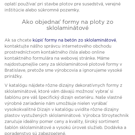
oplatí používať pri stavbe plotov pre susedstvá, verejné
inštitúcie alebo súkromné pozemky.
Ako objednať formy na ploty zo
sklolaminátové
Ak sa chcete
kúpiť formy na betón zo sklolaminátové
,
kontaktujte nášho správcu internetového obchodu
prostredníctvom kontaktného čísla alebo online
kontaktného formulára na webovej stránke. Máme
najdostupnejšie ceny za sklolaminátové plotové formy v
Bratislave, pretože sme výrobcovia a ignorujeme vysoké
prirážky.
V katalógu nájdete rôzne dizajny dekoratívnych formy z
sklolaminátové, ktoré vám dávajú možnosť vybrať si
šablónu pre váš špecifický dizajn exteriéru. Naše vlastné
výrobné zariadenie nám umožňuje nielen vyrábať
vysokokvalitné Dizajn v katalógu uvidíte rôzne dizajny
plastov vystužených sklolaminátové. Výrobca Stroytechnik
zaručuje ideálny pomer ceny a kvality, široký sortiment
šablón sklolaminátové a vysokú úroveň služieb. Dodávka a
poradenstvo sú zabezpečené.