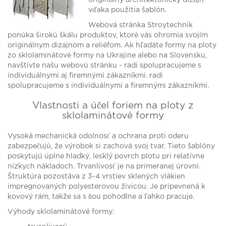
originálny architektonický dizajn
vďaka použitia šablón.
Webová stránka Stroytechnik
ponúka širokú škálu produktov, ktoré vás ohromia svojím
originálnym dizajnom a reliéfom. Ak hľadáte formy na ploty
zo sklolaminátové formy na Ukrajine alebo na Slovensku,
navštívte našu webovú stránku - radi spolupracujeme s
individuálnymi aj firemnými zákazníkmi. radi
spolupracujeme s individuálnymi a firemnými zákazníkmi.
Vlastnosti a účel foriem na ploty z
sklolaminátové formy
Vysoká mechanická odolnosť a ochrana proti oderu
zabezpečujú, že výrobok si zachová svoj tvar. Tieto šablóny
poskytujú úplne hladký, lesklý povrch plotu pri relatívne
nízkych nákladoch. Trvanlivosť je na primeranej úrovni.
Štruktúra pozostáva z 3-4 vrstiev sklených vlákien
impregnovaných polyesterovou živicou. Je pripevnená k
kovový rám, takže sa s ňou pohodlne a ľahko pracuje.
Výhody sklolaminátové formy: