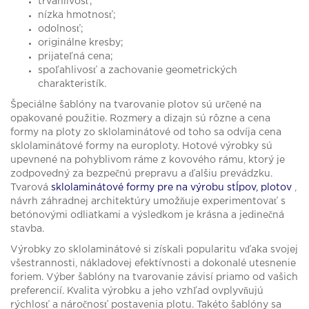
trvanlivosť;
nízka hmotnosť;
odolnosť;
originálne kresby;
prijateľná cena;
spoľahlivosť a zachovanie geometrických
charakteristík.
Špeciálne šablóny na tvarovanie plotov sú určené na
opakované použitie. Rozmery a dizajn sú rôzne a cena
formy na ploty zo sklolaminátové od toho sa odvíja cena
sklolaminátové formy na europloty. Hotové výrobky sú
upevnené na pohyblivom ráme z kovového rámu, ktorý je
zodpovedný za bezpečnú prepravu a ďalšiu prevádzku.
Tvarová
sklolaminátové formy pre na výrobu stĺpov, plotov
,
návrh záhradnej architektúry umožňuje experimentovať s
betónovými odliatkami a výsledkom je krásna a jedinečná
stavba.
Výrobky zo sklolaminátové si získali popularitu vďaka svojej
všestrannosti, nákladovej efektívnosti a dokonalé utesnenie
foriem. Výber šablóny na tvarovanie závisí priamo od vašich
preferencií. Kvalita výrobku a jeho vzhľad ovplyvňujú
rýchlosť a náročnosť postavenia plotu. Takéto šablóny sa