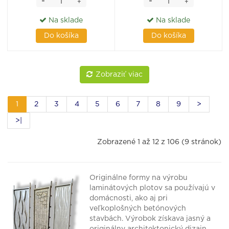
-
-
+
+
Na sklade
Na sklade
Do košíka
Do košíka
Zobraziť viac
1
2
3
4
5
6
7
8
9
>
>|
Zobrazené 1 až 12 z 106 (9 stránok)
Originálne formy na výrobu
laminátových plotov sa používajú v
domácnosti, ako aj pri
veľkoplošných betónových
stavbách. Výrobok získava jasný a