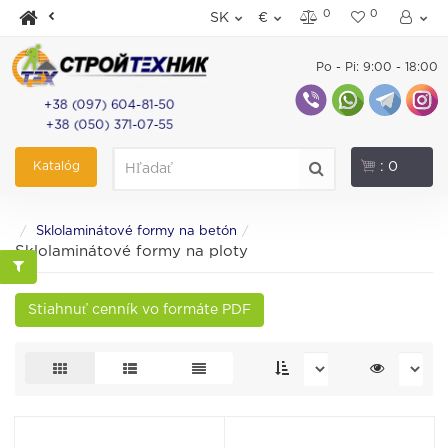
0
0
SK
€
Po - Pi: 9:00 - 18:00
+38 (097) 604-81-50
+38 (050) 371-07-55
Katalóg
: 0
Sklolaminátové formy na betón
Sklolaminátové formy na ploty
Stiahnuť cenník vo formáte PDF