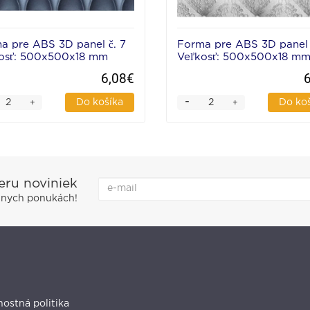
a pre ABS 3D panel č. 7
Forma pre ABS 3D panel č
osť: 500x500x18 mm
Veľkosť: 500x500x18 m
6,08€
-
Do košíka
Do ko
+
+
beru noviniek
álnych ponukách!
ostná politika