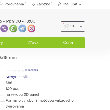
0
0
Porovnanie
Záložky
Môj účet
o - Pi: 9:00 - 18:00
: 0
vý
Zľava
Cena
00x18 mm
0 recenzií
Stroytechnik
586
100
pcs
na výrobu 3D panel
Forma je vyrobená metódou vákuového
tvarovania