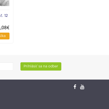
. 12
m
6,08€
šíka
Prihlásiť sa na odber