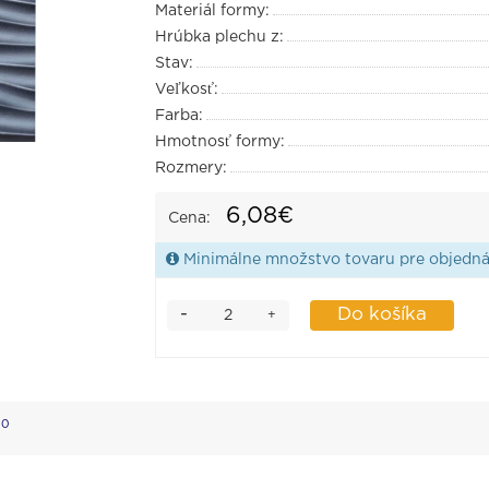
Materiál formy:
Hrúbka plechu z:
Stav:
Veľkosť:
Farba:
Hmotnosť formy:
Rozmery:
6,08€
Cena:
Minimálne množstvo tovaru pre objedná
-
Do košíka
+
0
ď