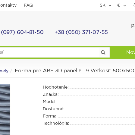
ontakty
FAQ
SK
€
P
 (097) 604-81-50
+38 (050) 371-07-55
No
Forma pre ABS 3D panel č. 19 Veľkosť: 500x5
nely
Hodnotenie:
Značka:
Model:
Dostupné:
Forma:
Technológia: