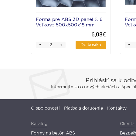
Forma pre ABS 3D panel č. 6
Form
Veľkosť: 500x500x18 mm
Veľk
6,08€
-
-
Do košíka
+
Prihlásiť sa k od
Informujte sa o nových akciách a špeci
O spoločnosti
Platba a doručenie
Kontakty
Katalóg
Clients
Formy na betón ABS
Bezpečn